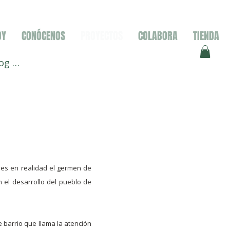
OY
CONÓCENOS
PROYECTOS
COLABORA
TIENDA
og In
 es en realidad el germen de
n el desarrollo del pueblo de
e barrio que llama la atención