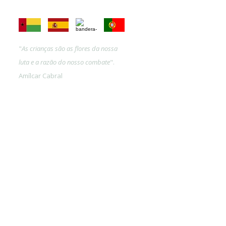
"
As crianças são as flores da nossa
luta e a razão do nosso combate
".
Amílcar Cabral